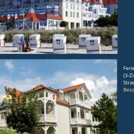
Feri
(3-Z
Stra
Besc