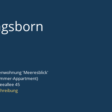
ngsborn
enwohnung 'Meeresblick'
immer-Appartment)
eeallee 45
hreibung