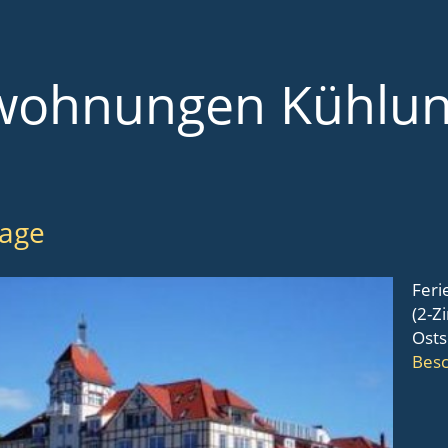
wohnungen Kühlu
age
Feri
(2-Z
Osts
Besc