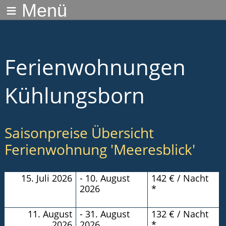
≡ Menü
Ferienwohnungen
Kühlungsborn
Saisonpreise Übersicht
Ferienwohnung 'Meeresblick'
15. Juli 2026
- 10. August
142 € / Nacht
2026
*
11. August
- 31. August
132 € / Nacht
2026
2026
*